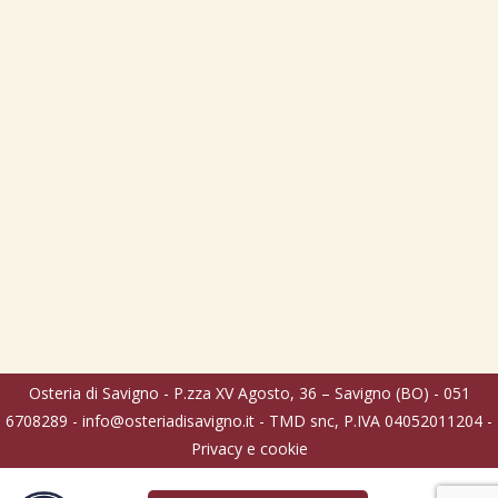
Osteria di Savigno - P.zza XV Agosto, 36 – Savigno (BO) - 051
6708289 -
info@osteriadisavigno.it
- TMD snc, P.IVA 04052011204 -
Privacy e cookie