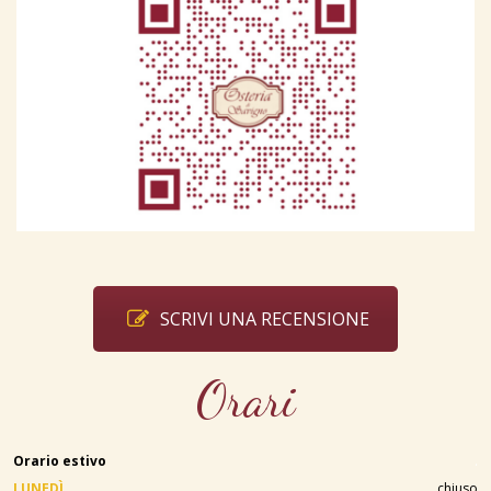
SCRIVI UNA RECENSIONE
Orari
Orario estivo
.
LUNEDÌ
chiuso