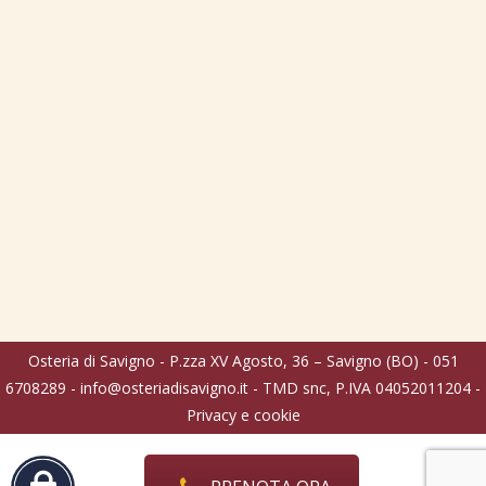
Osteria di Savigno - P.zza XV Agosto, 36 – Savigno (BO) - 051
6708289 -
info@osteriadisavigno.it
- TMD snc, P.IVA 04052011204 -
Privacy e cookie