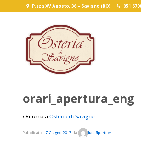
P.zza XV Agosto, 36 – Savigno (BO)
051 67
orari_apertura_eng
‹ Ritorna a
Osteria di Savigno
Pubblicato il
7 Giugno 2017
da
lunaflpartner