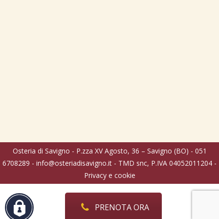
Osteria di Savigno - P.zza XV Agosto, 36 – Savigno (BO) - 051
6708289 -
info@osteriadisavigno.it
- TMD snc, P.IVA 04052011204 -
Privacy e cookie
PRENOTA ORA